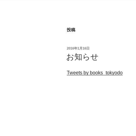
コ
ン
テ
ン
投稿
ツ
へ
ス
投
2016年1月16日
稿
キ
お知らせ
日:
ッ
プ
Tweets by books_tokyodo